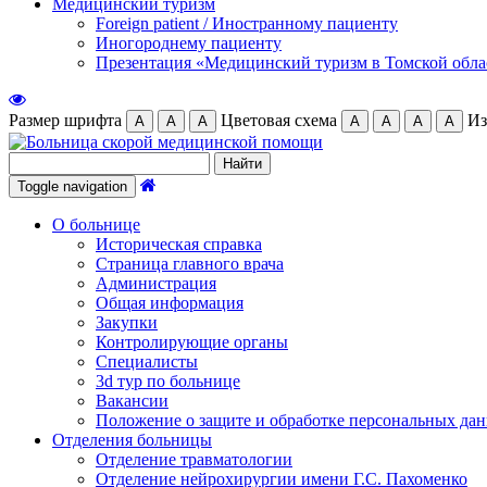
Медицинский туризм
Foreign patient / Иностранному пациенту
Иногороднему пациенту
Презентация «Медицинский туризм в Томской обла
Размер шрифта
Цветовая схема
Из
А
А
А
А
А
А
А
Toggle navigation
О больнице
Историческая справка
Страница главного врача
Администрация
Общая информация
Закупки
Контролирующие органы
Специалисты
3d тур по больнице
Вакансии
Положение о защите и обработке персональных да
Отделения больницы
Отделение травматологии
Отделение нейрохирургии имени Г.С. Пахоменко