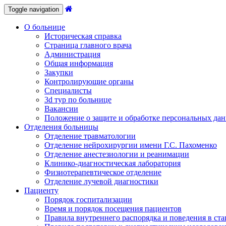
Toggle navigation
О больнице
Историческая справка
Страница главного врача
Администрация
Общая информация
Закупки
Контролирующие органы
Специалисты
3d тур по больнице
Вакансии
Положение о защите и обработке персональных да
Отделения больницы
Отделение травматологии
Отделение нейрохирургии имени Г.С. Пахоменко
Отделение анестезиологии и реанимации
Клинико-диагностическая лаборатория
Физиотерапевтическое отделение
Отделение лучевой диагностики
Пациенту
Порядок госпитализации
Время и порядок посещения пациентов
Правила внутреннего распорядка и поведения в ст