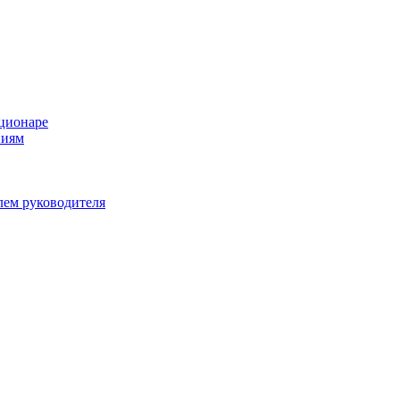
ационаре
ниям
лем руководителя