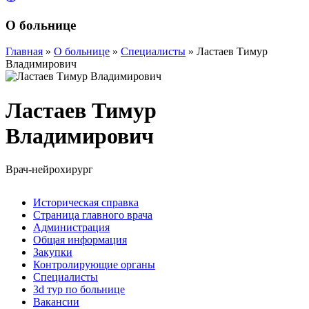
О больнице
Главная
»
О больнице
»
Специалисты
»
Ластаев Тимур
Владимирович
Ластаев Тимур
Владимирович
Врач-нейрохирург
Историческая справка
Страница главного врача
Администрация
Общая информация
Закупки
Контролирующие органы
Специалисты
3d тур по больнице
Вакансии