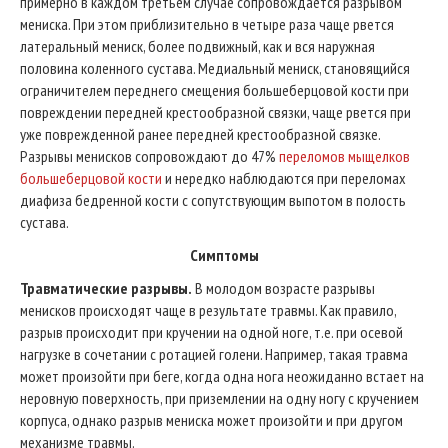
примерно в каждом третьем случае сопровождается разрывом
мениска. При этом приблизительно в четыре раза чаще рвется
латеральный мениск, более подвижный, как и вся наружная
половина коленного сустава. Медиальный мениск, становящийся
ограничителем переднего смещения большеберцовой кости при
повреждении передней крестообразной связки, чаще рвется при
уже поврежденной ранее передней крестообразной связке.
Разрывы менисков сопровождают до 47%
переломов мыщелков
большеберцовой кости
и нередко наблюдаются при переломах
диафиза бедренной кости с сопутствующим выпотом в полость
сустава.
Симптомы
Травматические разрывы.
В молодом возрасте разрывы
менисков происходят чаще в результате травмы. Как правило,
разрыв происходит при кручении на одной ноге, т.е. при осевой
нагрузке в сочетании с ротацией голени. Например, такая травма
может произойти при беге, когда одна нога неожиданно встает на
неровную поверхность, при приземлении на одну ногу с кручением
корпуса, однако разрыв мениска может произойти и при другом
механизме травмы.