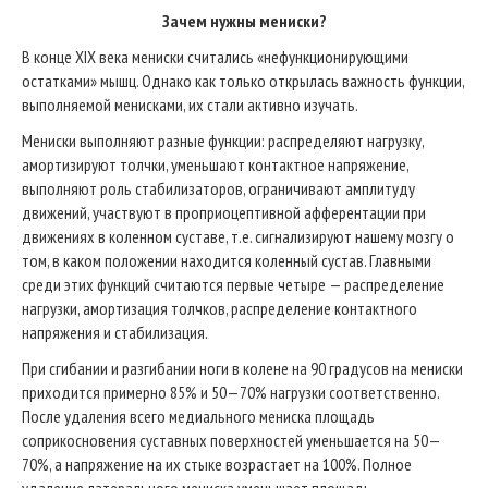
Зачем нужны мениски?
В конце XIX века мениски считались «нефункционирующими
остатками» мышц. Однако как только открылась важность функции,
выполняемой менисками, их стали активно изучать.
Мениски выполняют разные функции: распределяют нагрузку,
амортизируют толчки, уменьшают контактное напряжение,
выполняют роль стабилизаторов, ограничивают амплитуду
движений, участвуют в проприоцептивной афферентации при
движениях в коленном суставе, т.е. сигнализируют нашему мозгу о
том, в каком положении находится коленный сустав. Главными
среди этих функций считаются первые четыре — распределение
нагрузки, амортизация толчков, распределение контактного
напряжения и стабилизация.
При сгибании и разгибании ноги в колене на 90 градусов на мениски
приходится примерно 85% и 50—70% нагрузки соответственно.
После удаления всего медиального мениска площадь
соприкосновения суставных поверхностей уменьшается на 50—
70%, а напряжение на их стыке возрастает на 100%. Полное