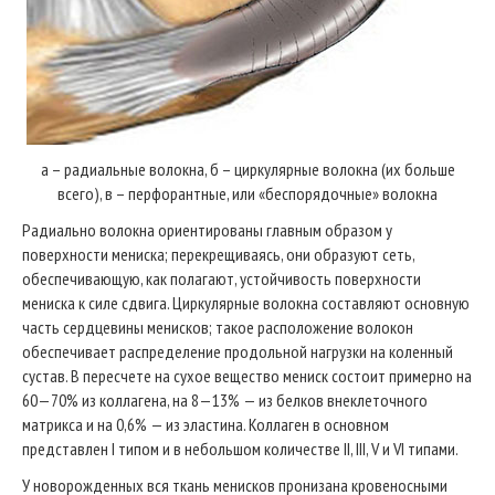
а – радиальные волокна, б – циркулярные волокна (их больше
всего), в – перфорантные, или «беспорядочные» волокна
Радиально волокна ориентированы главным образом у
поверхности мениска; перекрещиваясь, они образуют сеть,
обеспечивающую, как полагают, устойчивость поверхности
мениска к силе сдвига. Циркулярные волокна составляют основную
часть сердцевины менисков; такое расположение волокон
обеспечивает распределение продольной нагрузки на коленный
сустав. В пересчете на сухое вещество мениск состоит примерно на
60—70% из коллагена, на 8—13% — из белков внеклеточного
матрикса и на 0,6% — из эластина. Коллаген в основном
представлен I типом и в небольшом количестве II, III, V и VI типами.
У новорожденных вся ткань менисков пронизана кровеносными