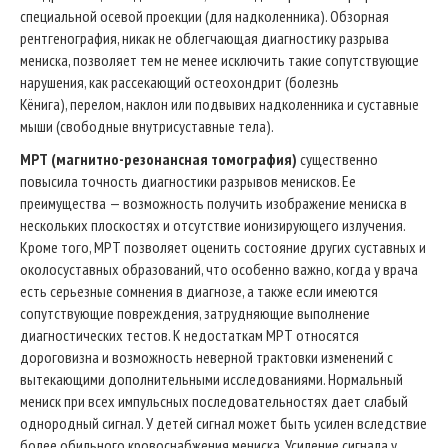
специальной осевой проекции (для надколенника). Обзорная
рентгенография, никак не облегчающая диагностику разрыва
мениска, позволяет тем не менее исключить такие сопутствующие
нарушения, как рассекающий остеохондрит (болезнь
Кёнига), перелом, наклон или подвывих надколенника и суставные
мыши (свободные внутрисуставные тела).
МРТ
(магнитно-резонансная томография)
существенно
повысила точность диагностики разрывов менисков. Ее
преимущества — возможность получить изображение мениска в
нескольких плоскостях и отсутствие ионизирующего излучения.
Кроме того, МРТ позволяет оценить состояние других суставных и
околосуставных образований, что особенно важно, когда у врача
есть серьезные сомнения в диагнозе, а также если имеются
сопутствующие повреждения, затрудняющие выполнение
диагностических тестов. К недостаткам МРТ относятся
дороговизна и возможность неверной трактовки изменений с
вытекающими дополнительными исследованиями. Нормальный
мениск при всех импульсных последовательностях дает слабый
однородный сигнал. У детей сигнал может быть усилен вследствие
более обильного кровоснабжения мениска. Усиление сигнала у