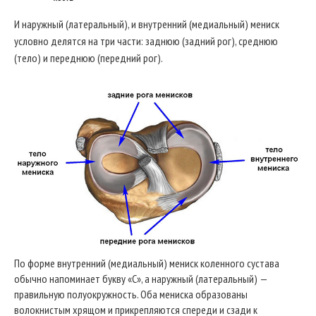
И наружный (латеральный), и внутренний (медиальный) мениск
условно делятся на три части: заднюю (задний рог), среднюю
(тело) и переднюю (передний рог).
По форме внутренний (медиальный) мениск коленного сустава
обычно напоминает букву «С», а наружный (латеральный) —
правильную полуокружность. Оба мениска образованы
волокнистым хрящом и прикрепляются спереди и сзади к