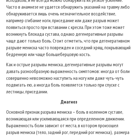
исподволь, и не всегда можно обнаружить их резкое усиление.
Часто в анамнезе не удается обнаружить указаний на травму либо
обнаруживается лишь очень незначительное воздействие,
например сгибание ноги, приседание или даже разрыв может
появиться просто при вставании с кресла. При этом тоже может
возникнуть блокада сустава, однако дегенеративные разрывы
чаще дают только боль. Стоит отметить, что при дегенеративном
разрыве мениска часто поврежден и соседний хрящ, покрывающий
бедренную или чаще большеберцовую кость.
Как и острые разрывы мениска, дегенеративные разрывы могут
давать разнообразную выраженность симптомов: иногда от боли
совершенно невозможно наступить на ногу или даже чуть-чуть
подвигать ею, а иногда боль появляется только при спуске с
лестницы, приседании.
Диагноз
Основной признак разрыва мениска – боль в коленном суставе,
возникающая или усиливающаяся при определенном движении.
Выраженность боли зависит от места, в котором произошел
разрыв мениска (тело, задний рог, передний рог мениска), размера