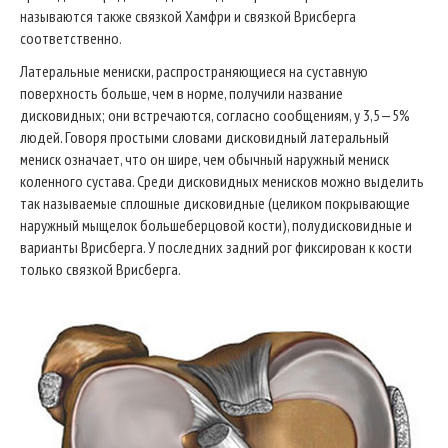
называются также связкой Хамфри и связкой Врисберга
соответственно.
Латеральные мениски, распространяющиеся на суставную
поверхность больше, чем в норме, получили название
дисковидных; они встречаются, согласно сообщениям, у 3,5—5%
людей. Говоря простыми словами дисковидный латеральный
мениск означает, что он шире, чем обычный наружный мениск
коленного сустава. Среди дисковидных менисков можно выделить
так называемые сплошные дисковидные (целиком покрывающие
наружный мыщелок большеберцовой кости), полудисковидные и
варианты Врисберга. У последних задний рог фиксирован к кости
только связкой Врисберга.