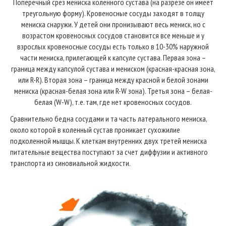
Поперечный срез мениска коленного сустава (на разрезе он имеет
треугольную форму). Кровеносные сосуды заходят в толщу
мениска снаружи. У детей они пронизывают весь мениск, но с
возрастом кровеносных сосудов становится все меньше и у
взрослых кровеносные сосуды есть только в 10-30% наружной
части мениска, прилегающей к капсуле сустава. Первая зона –
граница между капсулой сустава и мениском (красная-красная зона,
или R-R). Вторая зона – граница между красной и белой зонами
мениска (красная-белая зона или R-W зона). Третья зона – белая-
белая (W-W), т.е. там, где нет кровеносных сосудов.
Сравнительно бедна сосудами и та часть латерального мениска,
около которой в коленный сустав проникает сухожилие
подколенной мышцы. К клеткам внутренних двух третей мениска
питательные вещества поступают за счет диффузии и активного
транспорта из синовиальной жидкости.