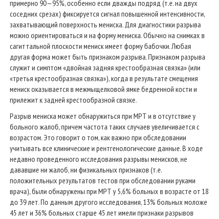
примерно 90—95%, особенно если дважды подряд (т.е. на двух
соседних срезах) фиксируется сигнал повышенной интенсивности,
захватывающий поверхность мениска. Для диагностики разрыва
можно ориентироваться и на форму мениска. Обычно на снимках в
сагиттальной плоскости мениск имеет форму бабочки. Любая
другая форма может быть признаком разрыва. Признаком разрыва
служит и симптом «двойная задняя крестообразная связка» (или
«третья крестообразная связка»), когда в результате смещения
мениск оказывается в межмыщелковой ямке бедренной кости и
прилежит к задней крестообразной связке.
Разрыв мениска может обнаружиться при МРТ и в отсутствие у
больного жалоб, причем частота таких случаев увеличивается с
возрастом. Это говорит о том, как важно при обследовании
учитывать все клинические и рентгенологические данные. В ходе
недавно проведенного исследования разрывы менисков, не
дававшие ни жалоб, ни физикальных признаков (т.е.
положительных результатов тестов при обследовании руками
врача), были обнаружены при МРТ у 5,6% больных в возрасте от 18
до 39 лет. По данным другого исследования, 13% больных моложе
45 лет и 36% больных старше 45 лет имели признаки разрывов