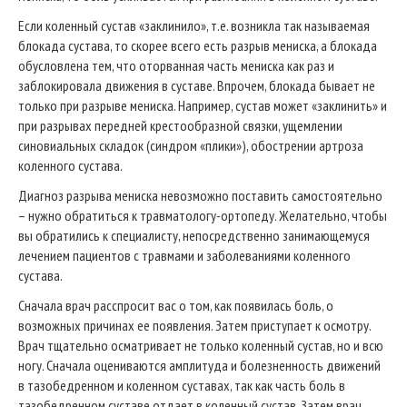
Если коленный сустав «заклинило», т.е. возникла так называемая
блокада сустава, то скорее всего есть разрыв мениска, а блокада
обусловлена тем, что оторванная часть мениска как раз и
заблокировала движения в суставе. Впрочем, блокада бывает не
только при разрыве мениска. Например, сустав может «заклинить» и
при разрывах передней крестообразной связки, ущемлении
синовиальных складок (синдром «плики»), обострении артроза
коленного сустава.
Диагноз разрыва мениска невозможно поставить самостоятельно
– нужно обратиться к травматологу-ортопеду. Желательно, чтобы
вы обратились к специалисту, непосредственно занимающемуся
лечением пациентов с травмами и заболеваниями коленного
сустава.
Сначала врач расспросит вас о том, как появилась боль, о
возможных причинах ее появления. Затем приступает к осмотру.
Врач тщательно осматривает не только коленный сустав, но и всю
ногу. Сначала оцениваются амплитуда и болезненность движений
в тазобедренном и коленном суставах, так как часть боль в
тазобедренном суставе отдает в коленный сустав. Затем врач