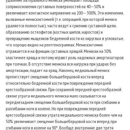
удаление латерального мениска уменьшает площадь
соприкосновения суставных поверхностей на 40—50% и
увеличивает контактное напряжение на 200— 300%. Эти изменения,
вызванные менискэктомией (т.е. операцией, при которой мениск
удаляется полностью), часто ведут к сужению суставной щели,
образованию остеофитов (костных шипов, наростов) и
превращению мыщелков бедренной кости из округлых в угловатые,
что хорошо видно на рентгенограммах. Менискэктомия
отражается и на функции суставных хрящей. Мениски на 50%
эластичнее хряща и потому играют роль надежных амортизаторов
при толчках. В отсутствие мениска вся нагрузка при ударах без
амортизации, падает на хрящ. Наконец, медиальный мениск
препятствует смещению большеберцовой кости вперед
относительно бедренной кости при повреждении передней
крестообразной связки. При сохранной передней крестообразной
связке утрата медиального мениска мало сказывается на
переднезаднем смещении большеберцовой кости при сгибании и
разгибании ноги в колене. Но при повреждении передней
крестообразной связки утрата медиального мениска более чем на
50% увеличивает смещение большеберцовой кости вперед при
сгибании ноги в колене на 90°. Вообще, внутренние две трети