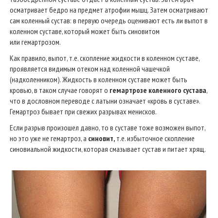
осматривает бедро на предмет атрофии мышц. Затем осматривают
сам коленный сустав: в первую очередь оценивают есть ли выпот в
коленном суставе, который может быть синовитом
или гемартрозом.
Как правило, выпот, т.е. скопление жидкости в коленном суставе,
проявляется видимым отеком над коленной чашечкой
(надколенником). Жидкость в коленном суставе может быть
кровью, в таком случае говорят о
гемартрозе коленного сустава
,
что в дословном переводе с латыни означает «кровь в суставе».
Гемартроз бывает при свежих разрывах менисков.
Если разрыв произошел давно, то в суставе тоже возможен выпот,
но это уже не гемартроз, а
синовит,
т.е. избыточное скопление
синовиальной жидкости, которая смазывает сустав и питает хрящ.