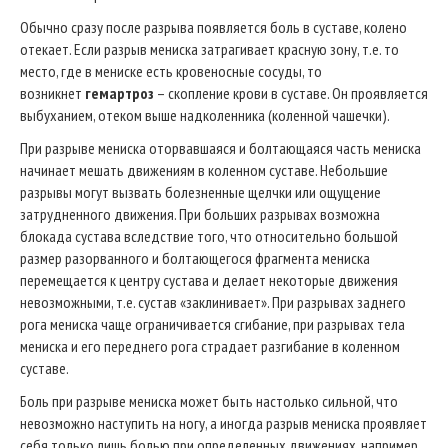
Обычно сразу после разрыва появляется боль в суставе, колено
отекает. Если разрыв мениска затрагивает красную зону, т.е. то
место, где в мениске есть кровеносные сосуды, то
возникнет
гемартроз
– скопление крови в суставе. Он проявляется
выбуханием, отеком выше надколенника (коленной чашечки).
При разрыве мениска оторвавшаяся и болтающаяся часть мениска
начинает мешать движениям в коленном суставе. Небольшие
разрывы могут вызвать болезненные щелчки или ощущение
затрудненного движения. При больших разрывах возможна
блокада сустава вследствие того, что относительно большой
размер разорванного и болтающегося фрагмента мениска
перемещается к центру сустава и делает некоторые движения
невозможными, т.е. сустав «заклинивает». При разрывах заднего
рога мениска чаще ограничивается сгибание, при разрывах тела
мениска и его переднего рога страдает разгибание в коленном
суставе.
Боль при разрыве мениска может быть настолько сильной, что
невозможно наступить на ногу, а иногда разрыв мениска проявляет
себя только лишь болью при определенных движениях, например,