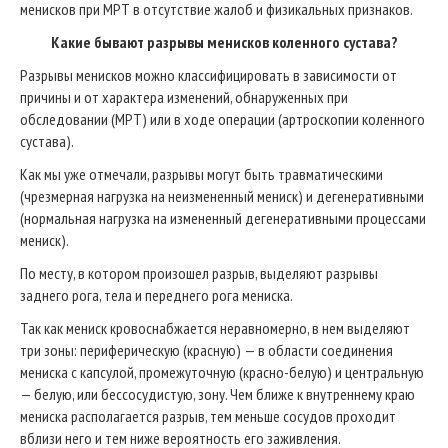
менисков при МРТ в отсутствие жалоб и физикальных признаков.
Какие бывают разрывы менисков коленного сустава?
Разрывы менисков можно классифицировать в зависимости от
причины и от характера изменений, обнаруженных при
обследовании (МРТ) или в ходе операции (артроскопии коленного
сустава).
Как мы уже отмечали, разрывы могут быть травматическими
(чрезмерная нагрузка на неизмененный мениск) и дегенеративными
(нормальная нагрузка на измененный дегенеративными процессами
мениск).
По месту, в котором произошел разрыв, выделяют разрывы
заднего рога, тела и переднего рога мениска.
Так как мениск кровоснабжается неравномерно, в нем выделяют
три зоны: периферическую (красную) — в области соединения
мениска с капсулой, промежуточную (красно-белую) и центральную
— белую, или бессосудистую, зону. Чем ближе к внутреннему краю
мениска располагается разрыв, тем меньше сосудов проходит
вблизи него и тем ниже вероятность его заживления.