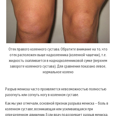
Отек правого коленного сустава. Обратите внимание на то, что
отек расположен выше надколенника (коленной чашечки), т.е.
жидкость скапливается в наднадколенниковой сумке (верхнем
завороте коленного сустава). Для сравнения показано левое,
нормальное колено
Разрыв мениска часто проявляется невозможностью полностью
разогнуть или согнуть ногу в коленном суставе.
Как мы уже отмечали, основной признак разрыва мениска – боль в
коленном суставе, возникающая или усиливающаяся при
определенном движении. Если врач подозревает разрыв мениска,