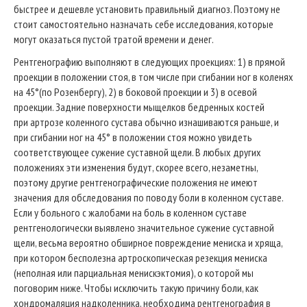
быстрее и дешевле установить правильный диагноз. Поэтому не
стоит самостоятельно назначать себе исследования, которые
могут оказаться пустой тратой времени и денег.
Рентгенографию выполняют в следующих проекциях: 1) в прямой
проекции в положении стоя, в том числе при сгибании ног в коленях
на 45°(по Розенбергу), 2) в боковой проекции и 3) в осевой
проекции. Задние поверхности мыщелков бедренных костей
при артрозе коленного сустава обычно изнашиваются раньше, и
при сгибании ног на 45° в положении стоя можно увидеть
соответствующее сужение суставной щели. В любых других
положениях эти изменения будут, скорее всего, незаметны,
поэтому другие рентгенографические положения не имеют
значения для обследования по поводу боли в коленном суставе.
Если у больного с жалобами на боль в коленном суставе
рентгенологически выявлено значительное сужение суставной
щели, весьма вероятно обширное повреждение мениска и хряща,
при котором бесполезна артроскопическая резекция мениска
(неполная или парциальная менискэктомия), о которой мы
поговорим ниже. Чтобы исключить такую причину боли, как
хондромаляция надколенника, необходима рентгенография в