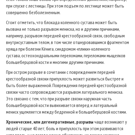
при спуске с лестницы. При этом подъем по лестнице может быть
совершенно безболезненным.
Стоит отметить, что блокада коленного сустава может быть
вызвана не только разрывом мениска, но и другими причинами,
например, разрывом передней крестообразной связк, свободным
внутрисуставным телом, в том числе отшнуровавшимся фрагментом
хряща при болезни Кёнига, синдромом «плики» коленного
сустава, остеохондральными переломами, переломами мыщелков
большеберцовой кости и многими другими причинами.
При остром разрыве в сочетании с повреждением передней
крестообразной связки припухлость может развиться быстрее и
быть более выраженной. Повреждения передней крестообразной
связки часто сопровождаются разрывом латерального мениска.
Это связано с тем, что при разрыве связки наружная часть
большеберцовой кости вывихивается вперед и латеральный
мениск ущемляется между бедренной и большеберцовой костями.
Хронические, или дегенеративные, разрывы
чаще возникают у
людей старше 40 лет; боль и припухлость при этом развиваются