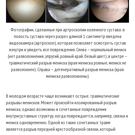
Фотографии, сделанные при артроскопии коленного сустава: в
полость сустава через разрез длиной 1 сантиметр введена
видеокамера (артроскоп), которая позволяет осмотреть сустав
изнутри и увидеть все повреждения. Слева – нормальный мениск
(нет разволокнения, упругий, ровный край, белый цвет), в центре –
травматический разрыв мениска (края мениска ровные, мениск не
разволокнен). Справа – дегенеративный разрыв мениска (края
мениска разволокнены)
В молодом возрасте чаще возникают острые, травматические
разрывы менисков. Может произойти изолированный разрыв
мениска, однако возможны и сочетанные повреждения
внутрисуставных структур, когда повреждается, например, связка и
мениск одновременно. Одной из таких сочетанных травм
является разрыв передней крестообразной связки, который