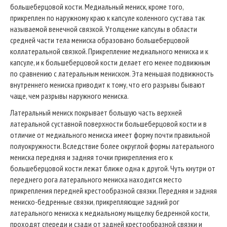
большеберцовой кости. Медиальный мениск, кроме того,
прикреплен по наружному краю к капсуле коленного сустава так
называемой венечной связкой. Утолщение капсулы в области
средней части тела мениска образовано большеберцовой
коллатеральной связкой. Прикрепление медиального мениска и к
капсуле, и к большеберцовой кости делает его менее подвижным
по сравнению с латеральным мениском. Эта меньшая подвижность
внутреннего мениска приводит к тому, что его разрывы бывают
чаще, чем разрывы наружного мениска.
Латеральный мениск покрывает большую часть верхней
латеральной суставной поверхности большеберцовой кости и в
отличие от медиального мениска имеет форму почти правильной
полуокружности. Вследствие более округлой формы латерального
мениска передняя и задняя точки прикрепления его к
большеберцовой кости лежат ближе одна к другой. Чуть кнутри от
переднего рога латерального мениска находится место
прикрепления передней крестообразной связки. Передняя и задняя
мениско-бедренные связки, прикрепляющие задний рог
латерального мениска к медиальному мыщелку бедренной кости,
проходят спереди и сзади от задней крестообразной связки и