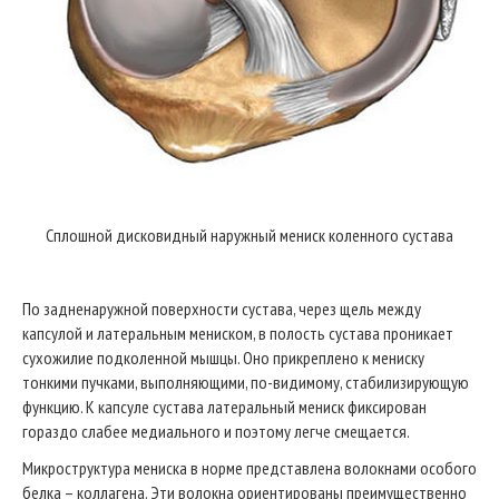
Сплошной дисковидный наружный мениск коленного сустава
По задненаружной поверхности сустава, через щель между
капсулой и латеральным мениском, в полость сустава проникает
сухожилие подколенной мышцы. Оно прикреплено к мениску
тонкими пучками, выполняющими, по-видимому, стабилизирующую
функцию. К капсуле сустава латеральный мениск фиксирован
гораздо слабее медиального и поэтому легче смещается.
Микроструктура мениска в норме представлена волокнами особого
белка – коллагена. Эти волокна ориентированы преимущественно